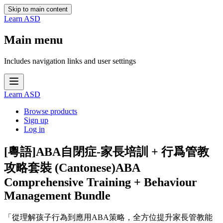
Skip to main content
Learn ASD
Main menu
Includes navigation links and user settings
Learn ASD
Browse products
Sign up
Log in
[粵語]ABA自閉症-家長培訓 + 行爲管教
攻略套裝 (Cantonese)ABA
Comprehensive Training + Behaviour
Management Bundle
「從理解孩子行為到應用ABA策略，全方位提升家長管教能